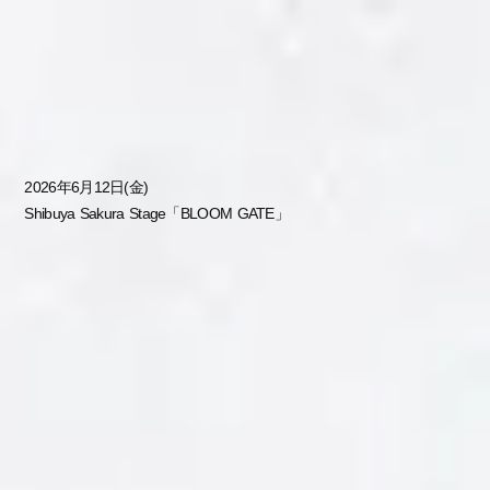
JP
EN
SPECIAL EVENT
2026年6月12日(金)
Shibuya Sakura Stage「BLOOM GATE」