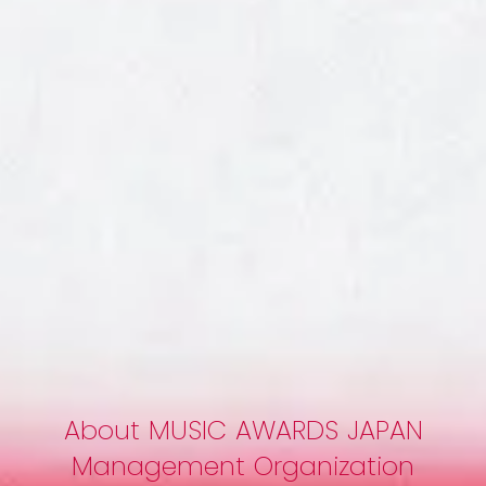
心斎橋BICCAT
2026年6月15日(月)
About MUSIC AWARDS JAPAN
Management Organization